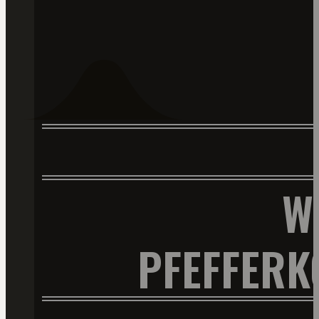
W
PFEFFER­